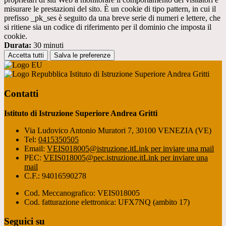
misurare le prestazioni del sito. È un cookie di tipo pattern, in cui il
prefisso _pk_ses è seguito da una breve serie di numeri e lettere, che
si ritiene sia un codice di riferimento per il dominio che imposta il
cookie.
Durata:
30 minuti
Accetta tutti
Salva le preferenze
Istituto di Istruzione Superiore Andrea Gritti
Contatti
Istituto di Istruzione Superiore Andrea Gritti
Via Ludovico Antonio Muratori 7, 30100 VENEZIA (VE)
Tel:
0415350505
Email:
VEIS018005@istruzione.it
Link per inviare una mail
PEC:
VEIS018005@pec.istruzione.it
Link per inviare una
mail
C.F.: 94016590278
Cod. Meccanografico: VEIS018005
Cod. fatturazione elettronica: UFX7NQ (ambito 17)
Seguici su