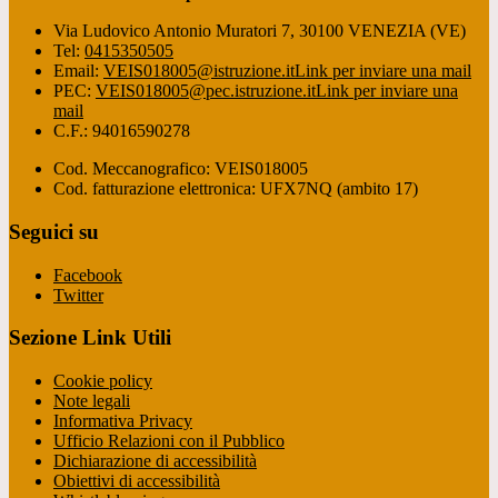
Via Ludovico Antonio Muratori 7, 30100 VENEZIA (VE)
Tel:
0415350505
Email:
VEIS018005@istruzione.it
Link per inviare una mail
PEC:
VEIS018005@pec.istruzione.it
Link per inviare una
mail
C.F.: 94016590278
Cod. Meccanografico: VEIS018005
Cod. fatturazione elettronica: UFX7NQ (ambito 17)
Seguici su
Facebook
Twitter
Sezione Link Utili
Cookie policy
Note legali
Informativa Privacy
Ufficio Relazioni con il Pubblico
Dichiarazione di accessibilità
Obiettivi di accessibilità