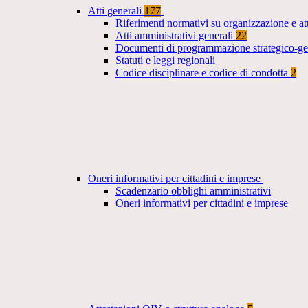
Atti generali
177
Riferimenti normativi su organizzazione e at
Atti amministrativi generali
22
Documenti di programmazione strategico-ge
Statuti e leggi regionali
Codice disciplinare e codice di condotta
2
Oneri informativi per cittadini e imprese
Scadenzario obblighi amministrativi
Oneri informativi per cittadini e imprese