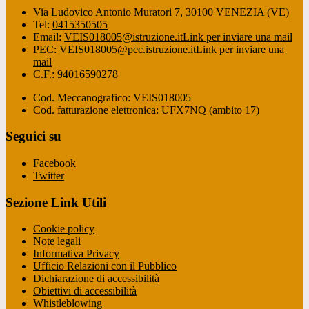
Via Ludovico Antonio Muratori 7, 30100 VENEZIA (VE)
Tel:
0415350505
Email:
VEIS018005@istruzione.it
Link per inviare una mail
PEC:
VEIS018005@pec.istruzione.it
Link per inviare una
mail
C.F.: 94016590278
Cod. Meccanografico: VEIS018005
Cod. fatturazione elettronica: UFX7NQ (ambito 17)
Seguici su
Facebook
Twitter
Sezione Link Utili
Cookie policy
Note legali
Informativa Privacy
Ufficio Relazioni con il Pubblico
Dichiarazione di accessibilità
Obiettivi di accessibilità
Whistleblowing