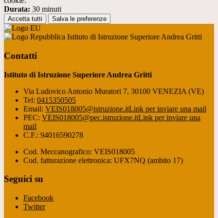
cookie.
Durata:
30 minuti
Accetta tutti
Salva le preferenze
Istituto di Istruzione Superiore Andrea Gritti
Contatti
Istituto di Istruzione Superiore Andrea Gritti
Via Ludovico Antonio Muratori 7, 30100 VENEZIA (VE)
Tel:
0415350505
Email:
VEIS018005@istruzione.it
Link per inviare una mail
PEC:
VEIS018005@pec.istruzione.it
Link per inviare una
mail
C.F.: 94016590278
Cod. Meccanografico: VEIS018005
Cod. fatturazione elettronica: UFX7NQ (ambito 17)
Seguici su
Facebook
Twitter