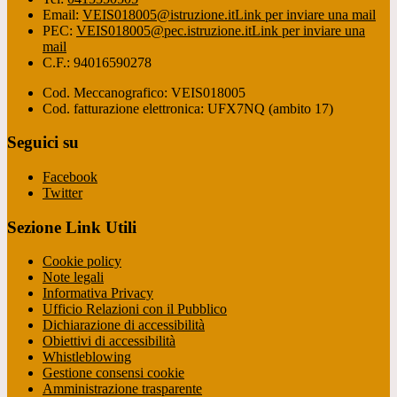
Email:
VEIS018005@istruzione.it
Link per inviare una mail
PEC:
VEIS018005@pec.istruzione.it
Link per inviare una
mail
C.F.: 94016590278
Cod. Meccanografico: VEIS018005
Cod. fatturazione elettronica: UFX7NQ (ambito 17)
Seguici su
Facebook
Twitter
Sezione Link Utili
Cookie policy
Note legali
Informativa Privacy
Ufficio Relazioni con il Pubblico
Dichiarazione di accessibilità
Obiettivi di accessibilità
Whistleblowing
Gestione consensi cookie
Amministrazione trasparente