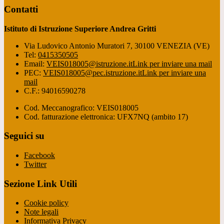
Contatti
Istituto di Istruzione Superiore Andrea Gritti
Via Ludovico Antonio Muratori 7, 30100 VENEZIA (VE)
Tel:
0415350505
Email:
VEIS018005@istruzione.it
Link per inviare una mail
PEC:
VEIS018005@pec.istruzione.it
Link per inviare una
mail
C.F.: 94016590278
Cod. Meccanografico: VEIS018005
Cod. fatturazione elettronica: UFX7NQ (ambito 17)
Seguici su
Facebook
Twitter
Sezione Link Utili
Cookie policy
Note legali
Informativa Privacy