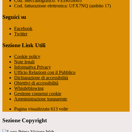
Cod. Meccanografico: VEIS018005
Cod. fatturazione elettronica: UFX7NQ (ambito 17)
Seguici su
Facebook
Twitter
Sezione Link Utili
Cookie policy
Note legali
Informativa Privacy
Ufficio Relazioni con il Pubblico
Dichiarazione di accessibilità
Obiettivi di accessibilità
Whistleblowing
Gestione consensi cookie
Amministrazione trasparente
Pagina visualizzata
613
volte
Sezione Copyright