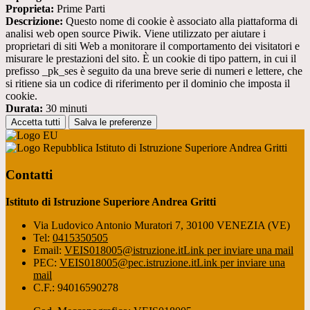
Proprieta:
Prime Parti
Descrizione:
Questo nome di cookie è associato alla piattaforma di
analisi web open source Piwik. Viene utilizzato per aiutare i
proprietari di siti Web a monitorare il comportamento dei visitatori e
misurare le prestazioni del sito. È un cookie di tipo pattern, in cui il
prefisso _pk_ses è seguito da una breve serie di numeri e lettere, che
si ritiene sia un codice di riferimento per il dominio che imposta il
cookie.
Durata:
30 minuti
Accetta tutti
Salva le preferenze
Istituto di Istruzione Superiore Andrea Gritti
Contatti
Istituto di Istruzione Superiore Andrea Gritti
Via Ludovico Antonio Muratori 7, 30100 VENEZIA (VE)
Tel:
0415350505
Email:
VEIS018005@istruzione.it
Link per inviare una mail
PEC:
VEIS018005@pec.istruzione.it
Link per inviare una
mail
C.F.: 94016590278