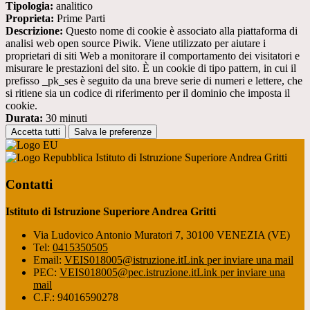
Tipologia:
analitico
Proprieta:
Prime Parti
Descrizione:
Questo nome di cookie è associato alla piattaforma di
analisi web open source Piwik. Viene utilizzato per aiutare i
proprietari di siti Web a monitorare il comportamento dei visitatori e
misurare le prestazioni del sito. È un cookie di tipo pattern, in cui il
prefisso _pk_ses è seguito da una breve serie di numeri e lettere, che
si ritiene sia un codice di riferimento per il dominio che imposta il
cookie.
Durata:
30 minuti
Accetta tutti
Salva le preferenze
Istituto di Istruzione Superiore Andrea Gritti
Contatti
Istituto di Istruzione Superiore Andrea Gritti
Via Ludovico Antonio Muratori 7, 30100 VENEZIA (VE)
Tel:
0415350505
Email:
VEIS018005@istruzione.it
Link per inviare una mail
PEC:
VEIS018005@pec.istruzione.it
Link per inviare una
mail
C.F.: 94016590278