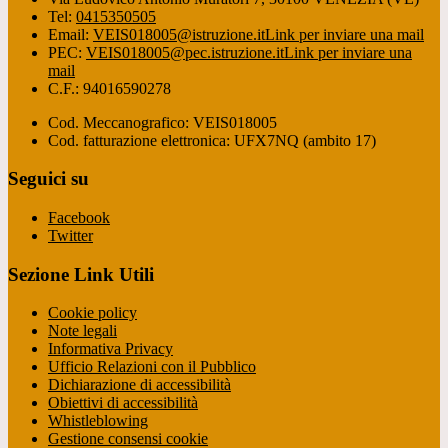
Tel:
0415350505
Email:
VEIS018005@istruzione.it
Link per inviare una mail
PEC:
VEIS018005@pec.istruzione.it
Link per inviare una
mail
C.F.: 94016590278
Cod. Meccanografico: VEIS018005
Cod. fatturazione elettronica: UFX7NQ (ambito 17)
Seguici su
Facebook
Twitter
Sezione Link Utili
Cookie policy
Note legali
Informativa Privacy
Ufficio Relazioni con il Pubblico
Dichiarazione di accessibilità
Obiettivi di accessibilità
Whistleblowing
Gestione consensi cookie