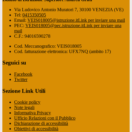
Via Ludovico Antonio Muratori 7, 30100 VENEZIA (VE)
Tel:
0415350505
Email:
VEIS018005@istruzione.it
Link per inviare una mail
PEC:
VEIS018005@pec.istruzione.it
Link per inviare una
mail
C.F.: 94016590278
Cod. Meccanografico: VEIS018005
Cod. fatturazione elettronica: UFX7NQ (ambito 17)
Seguici su
Facebook
Twitter
Sezione Link Utili
Cookie policy
Note legali
Informativa Privacy
Ufficio Relazioni con il Pubblico
Dichiarazione di accessibilità
Obiettivi di accessibilità