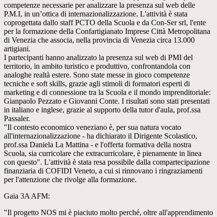
competenze necessarie per analizzare la presenza sul web delle
P.M.I, in un’ottica di internazionalizzazione. L'attività è stata
coprogettata dallo staff PCTO della Scuola e da Con-Ser srl, l'ente
per la formazione della Confartigianato Imprese Città Metropolitana
di Venezia che associa, nella provincia di Venezia circa 13.000
artigiani.
I partecipanti hanno analizzato la presenza sul web di PMI del
territorio, in ambito turistico e produttivo, confrontandola con
analoghe realtà estere. Sono state messe in gioco competenze
tecniche e soft skills, grazie agli stimoli di formatori esperti di
marketing e di connessione tra la Scuola e il mondo imprenditoriale:
Gianpaolo Pezzato e Giovanni Conte. I risultati sono stati presentati
in italiano e inglese, grazie al supporto della tutor d'aula, prof.ssa
Passaler.
"Il contesto economico veneziano è, per sua natura vocato
all'internazionalizzazione - ha dichiarato il Dirigente Scolastico,
prof.ssa Daniela La Mattina - e l'offerta formativa della nostra
Scuola, sia curricolare che extracurricolare, è pienamente in linea
con questo". L'attività è stata resa possibile dalla compartecipazione
finanziaria di COFIDI Veneto, a cui si rinnovano i ringraziamenti
per l'attenzione che rivolge alla formazione.
Gaia 3A AFM:
"Il progetto NOS mi è piaciuto molto perché, oltre all'apprendimento