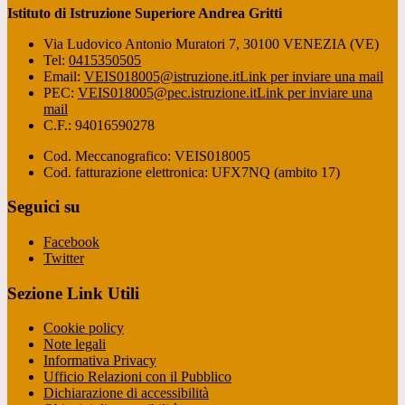
Istituto di Istruzione Superiore Andrea Gritti
Via Ludovico Antonio Muratori 7, 30100 VENEZIA (VE)
Tel:
0415350505
Email:
VEIS018005@istruzione.it
Link per inviare una mail
PEC:
VEIS018005@pec.istruzione.it
Link per inviare una
mail
C.F.: 94016590278
Cod. Meccanografico: VEIS018005
Cod. fatturazione elettronica: UFX7NQ (ambito 17)
Seguici su
Facebook
Twitter
Sezione Link Utili
Cookie policy
Note legali
Informativa Privacy
Ufficio Relazioni con il Pubblico
Dichiarazione di accessibilità