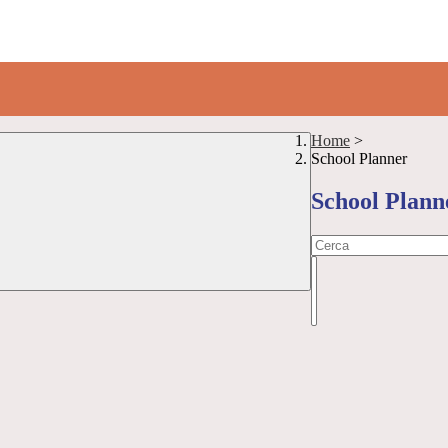
Home
>
School Planner
School Plann