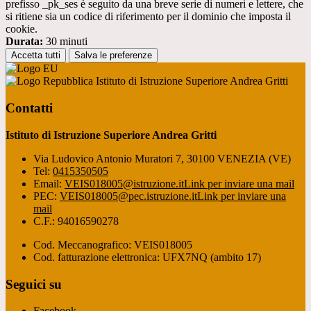
prefisso _pk_ses è seguito da una breve serie di numeri e lettere, che
si ritiene sia un codice di riferimento per il dominio che imposta il
cookie.
Durata:
30 minuti
Accetta tutti
Salva le preferenze
Istituto di Istruzione Superiore Andrea Gritti
Contatti
Istituto di Istruzione Superiore Andrea Gritti
Via Ludovico Antonio Muratori 7, 30100 VENEZIA (VE)
Tel:
0415350505
Email:
VEIS018005@istruzione.it
Link per inviare una mail
PEC:
VEIS018005@pec.istruzione.it
Link per inviare una
mail
C.F.: 94016590278
Cod. Meccanografico: VEIS018005
Cod. fatturazione elettronica: UFX7NQ (ambito 17)
Seguici su
Facebook