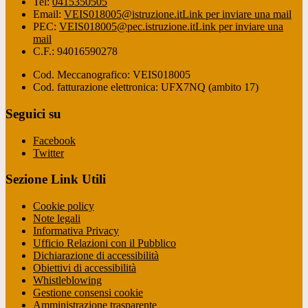
Tel:
0415350505
Email:
VEIS018005@istruzione.it
Link per inviare una mail
PEC:
VEIS018005@pec.istruzione.it
Link per inviare una
mail
C.F.: 94016590278
Cod. Meccanografico: VEIS018005
Cod. fatturazione elettronica: UFX7NQ (ambito 17)
Seguici su
Facebook
Twitter
Sezione Link Utili
Cookie policy
Note legali
Informativa Privacy
Ufficio Relazioni con il Pubblico
Dichiarazione di accessibilità
Obiettivi di accessibilità
Whistleblowing
Gestione consensi cookie
Amministrazione trasparente