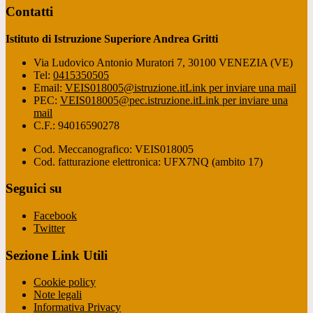
Contatti
Istituto di Istruzione Superiore Andrea Gritti
Via Ludovico Antonio Muratori 7, 30100 VENEZIA (VE)
Tel:
0415350505
Email:
VEIS018005@istruzione.it
Link per inviare una mail
PEC:
VEIS018005@pec.istruzione.it
Link per inviare una
mail
C.F.: 94016590278
Cod. Meccanografico: VEIS018005
Cod. fatturazione elettronica: UFX7NQ (ambito 17)
Seguici su
Facebook
Twitter
Sezione Link Utili
Cookie policy
Note legali
Informativa Privacy