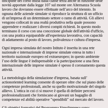
discipline del corso inizia dalla classe terza anche in funzione delle
novità apportate dalla legge 107 sul monte ore Alternanza Scuola
lavoro che dovranno essere effettuate nell’arco del triennio. In
ognuna delle aziende simulate si riproduce la struttura di un ufficio
di un'impresa di un determinato settore o ramo di attività. Gli allievi
vengono collocati in una realtà produttiva nella quale possono
apprendere e realizzare i diversi compiti richiesti. In questo modo
terminano il corso con una concezione globale dell'attività d'ufficio,
con una pratica equiparabile all'esperienza lavorativa, con capacità
di adattamento al posto di lavoro, polivalenza e cultura d'impresa.
Ogni impresa simulata del nostro Istituto è inserita in una rete
nazionale e internazionale di imprese simulate estesa in tutto i
territorio nazionale europeo ed extraeuropeo; in questo ambiente
l’uso delle lingue è indispensabile e la partecipazione a una fiera
internazionale delle imprese simulate è spesso il coronamento questa
attività.
La metodologia della simulazione d'impresa, basata sull’
actionoriented learning consente di operare oltre che sul piano delle
competenze professionali, anche su quello motivazionale del singolo
allievo. L'ottica in cui ci si muove è quella di definire percorsi
professionalizzanti che forniscano ai giovani un bagaglio di
competenze ed abilità operative "spendibili" sul mercato del lavoro.
Gli obiettivi formativi del Programma Simulimpresa sono: